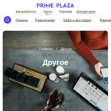
Как добраться
Карта
Парковка
Арендаторам
ТРЦ
Одежда
Развлечения
Кафе и рестораны
Ювелир
Главная
⠀/ ⠀Другое
Другое