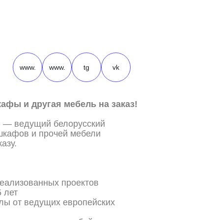
www.
www.
tg
vk
афы и другая мебель на заказ!
» — ведущий белорусский
 шкафов и прочей мебели
азу.
реализованных проектов
5 лет
лы от ведущих европейских