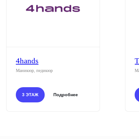
4hands
Т
Маникюр, педикюр
М
3 ЭТАЖ
Подробнее