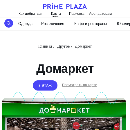
Как добраться
Карта
Парковка
Арендаторам
ТРЦ
Одежда
Развлечения
Кафе и рестораны
Ювелир
Главная
/
Другое
/
Домаркет
Домаркет
Посмотреть на карте
3 ЭТАЖ