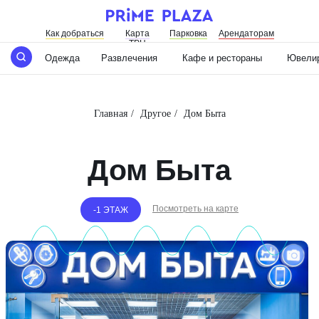
Как добраться
Карта
Парковка
Арендаторам
ТРЦ
Одежда
Развлечения
Кафе и рестораны
Ювелир
Главная
/
Другое
/
Дом Быта
Дом Быта
Посмотреть на карте
-1 ЭТАЖ