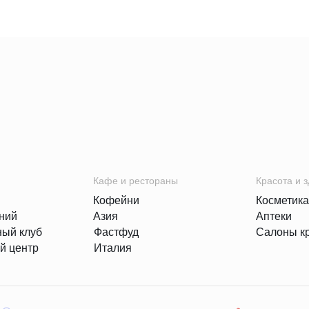
Кафе и рестораны
Красота и 
Кофейни
Косметика
ний
Азия
Аптеки
ный клуб
Фастфуд
Салоны к
й центр
Италия